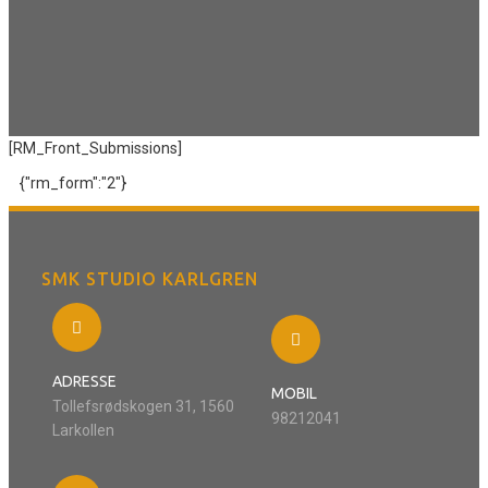
[RM_Front_Submissions]
{"rm_form":"2"}
SMK STUDIO KARLGREN
ADRESSE
MOBIL
Tollefsrødskogen 31, 1560
98212041
Larkollen